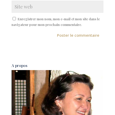
Enregistrer mon nom, mon e-mail et mon site dans le
navigateur pour mon prochain commentaire.
A
l
t
e
A propos
r
n
a
t
i
v
e
: