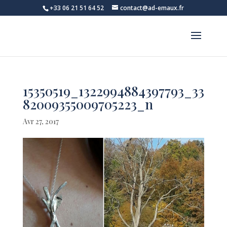
+33 06 21 51 64 52
contact@ad-emaux.fr
15350519_1322994884397793_33
82009355009705223_n
Avr 27, 2017