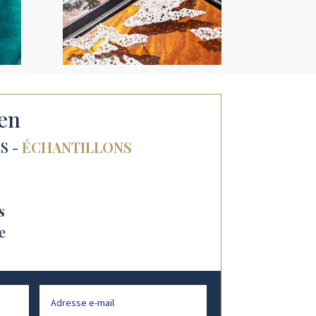
en
S -
ÉCHANTILLONS
s
e