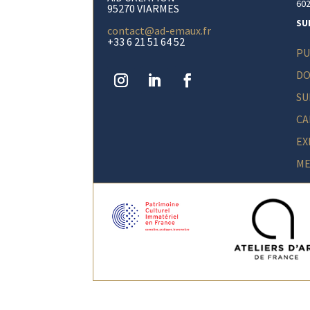
60
95270 VIARMES
SU
contact@ad-emaux.fr
+33 6 21 51 64 52
PU
DO
SU
CA
EX
ME