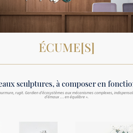
ÉCUME[S]
aux sculptures, à composer en fonctio
 murmure, rugit. Gardien d’écosystèmes aux mécanismes complexes, indispensabl
d’émaux … en équilibre ».