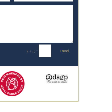
Envoi
=
8 + 15