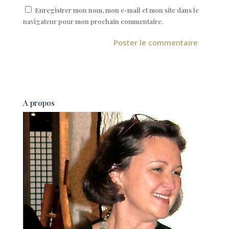
Enregistrer mon nom, mon e-mail et mon site dans le
navigateur pour mon prochain commentaire.
A
l
t
e
A propos
r
n
a
t
i
v
e
: