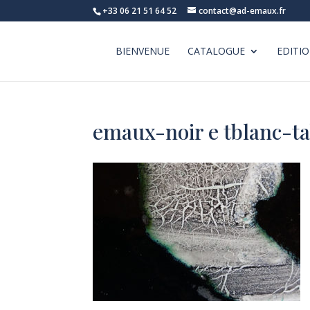
+33 06 21 51 64 52
contact@ad-emaux.fr
BIENVENUE
CATALOGUE
EDITI
emaux-noir e tblanc-t