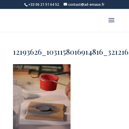
+33 06 21 51 64 52
contact@ad-emaux.fr
12193626_1031158016914816_32121